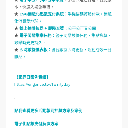
本，快速入場免等待。
★
ESG無紙化點數支付系統：
手機掃碼輕鬆付款，無紙
化消費愛地球。
★
線上抽獎拉霸 + 即時查獎：
公平公正又公開
★
電子
闖關集章任務
：親子同樂數位任務，集點換獎，
歡樂時光更持久。
★
即時數據儀表板：
後台數據即時更新，活動成效一目
瞭然。
【家庭日案例實績】
https://erigance.tw/familyday
.
點我查
看更多活動報到抽獎方案及案例
電子化點數支付解決方案