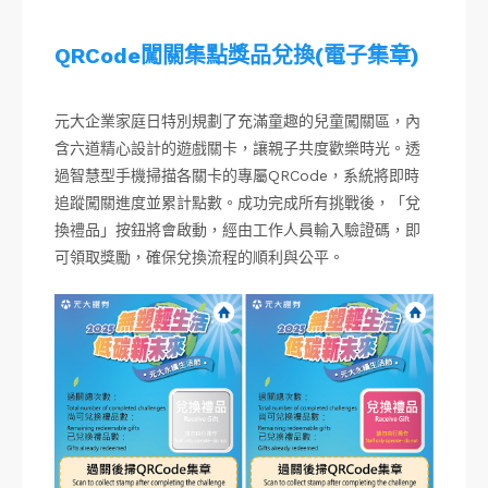
QRCode闖關集點獎品兌換(電子集章)
元大企業家庭日特別規劃了充滿童趣的兒童闖關區，內
含六道精心設計的遊戲關卡，讓親子共度歡樂時光。透
過智慧型手機掃描各關卡的專屬QRCode，系統將即時
追蹤闖關進度並累計點數。成功完成所有挑戰後，「兌
換禮品」按鈕將會啟動，經由工作人員輸入驗證碼，即
可領取獎勵，確保兌換流程的順利與公平。