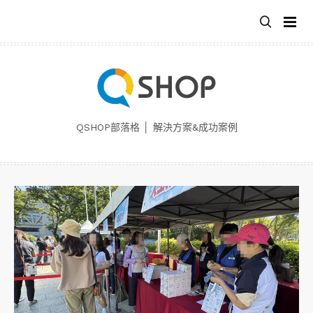
跳
至
主
要
內
容
QSHOP部落格 │ 解決方案&成功案例