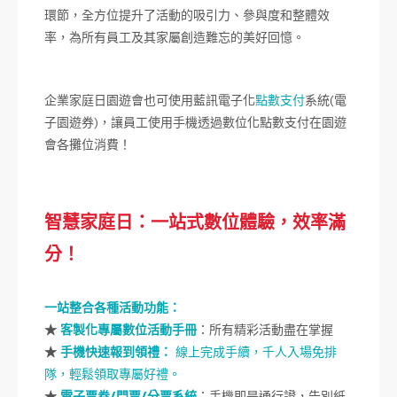
環節，全方位提升了活動的吸引力、參與度和整體效
率，為所有員工及其家屬創造難忘的美好回憶。
企業家庭日園遊會也可使用藍訊電子化
點數支付
系統(電
子園遊券)，讓員工使用手機透過數位化點數支付在園遊
會各攤位消費！
智慧家庭日：一站式數位體驗，效率滿
分！
一站整合各種活動功能：
★
客製化專屬
數位活動手冊
：所有精彩活動盡在掌握
★
手機快速報到領禮：
線上完成手續，千人入場免排
隊，輕鬆領取專屬好禮。
★
電子票券/門票/分票系統
：手機即是通行證，告別紙