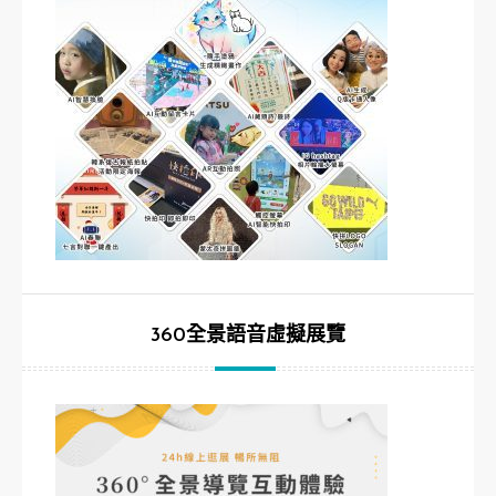
360全景語音虛擬展覽