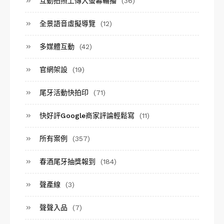
互動拍照上傳大螢幕輪播
(36)
全景語音虛擬導覽
(12)
多媒體互動
(42)
官網架設
(19)
尾牙活動快拍印
(71)
快好評Google商家評論輕鬆寫
(11)
所有案例
(357)
春酒尾牙抽獎報到
(184)
聲產線
(3)
聲聲入品
(7)