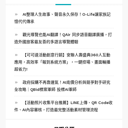
AI整理人生故事、聲音永久保存！O-Life讓家族記
憶代代傳承
觀光導覽也能AI翻譯！QAir 同步語音翻譯廣播，打
造外國旅客最友善的多語言導覽體驗
【可可達活動創意行銷】安聯人壽盛典360人互動
應用，高效率「報到系統方案」，一鍵控場、畫面輪播
超省力!
政府採購不再靠運氣！AI底價分析與競爭對手研究
全攻略｜QBid標案軍師 投標AI軍師
【活動照片收集平台推薦】LINE上傳、QR Code收
件、AI內容審核，打造最完整活動素材管理流程