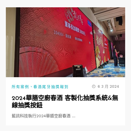
、
6 3 月 2024
所有案例
春酒尾牙抽獎報到
2024華膳空廚春酒 客製化抽獎系統&無
線抽獎按鈕
藍訊科技執行2024華膳空廚春酒 …