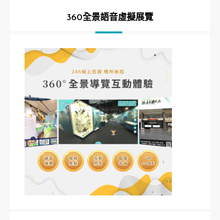
360全景語音虛擬展覽