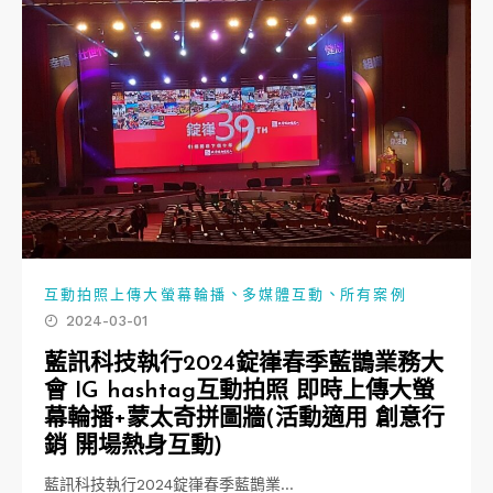
、
、
互動拍照上傳大螢幕輪播
多媒體互動
所有案例
2024-03-01
藍訊科技執行2024錠嵂春季藍鵲業務大
會 IG hashtag互動拍照 即時上傳大螢
幕輪播+蒙太奇拼圖牆(活動適用 創意行
銷 開場熱身互動)
藍訊科技執行2024錠嵂春季藍鵲業…