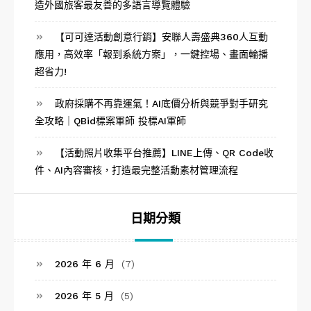
造外國旅客最友善的多語言導覽體驗
【可可達活動創意行銷】安聯人壽盛典360人互動
應用，高效率「報到系統方案」，一鍵控場、畫面輪播
超省力!
政府採購不再靠運氣！AI底價分析與競爭對手研究
全攻略｜QBid標案軍師 投標AI軍師
【活動照片收集平台推薦】LINE上傳、QR Code收
件、AI內容審核，打造最完整活動素材管理流程
日期分類
2026 年 6 月
(7)
2026 年 5 月
(5)