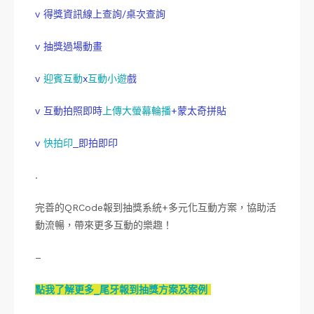
v 得獎資訊線上查詢/桌次查詢
v 抽獎過場動畫
v
迎賓互動
x
互動小遊
戲
v 互動拍照即時
上傳大螢幕輪播
+蒙太奇拼貼
v
快拍印
_即拍即印
.
完善的QRCode報到抽獎系統+多元化互動方案，協助活
動流暢，帶來更多互動的樂趣！
–
點我了解更多_尾牙報到抽獎方案及案例