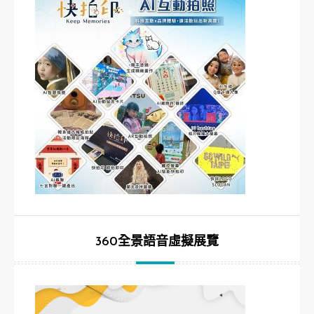
360全景語音虛擬展覽