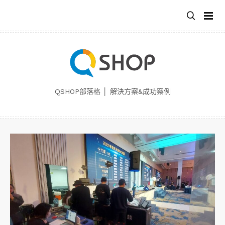
跳
至
主
要
內
容
QSHOP部落格 │ 解決方案&成功案例