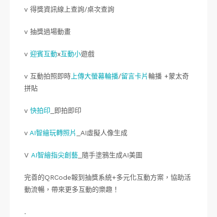
v 得獎資訊線上查詢/桌次查詢
v 抽獎過場動畫
v
迎賓互動
x
互動小
遊戲
v 互動拍照即時
上傳大螢幕輪播
/
留言卡片
輪播 +蒙太奇
拼貼
v
快拍印
_即拍即印
v
AI智繪玩轉照片
_AI虛擬人像生成
V
AI智繪指尖創藝
_隨手塗鴉生成AI美圖
完善的QRCode報到抽獎系統+多元化互動方案，協助活
動流暢，帶來更多互動的樂趣！
.