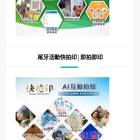
尾牙活動快拍印│即拍即印