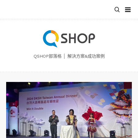
跳
至
主
要
內
容
QSHOP部落格 │ 解決方案&成功案例