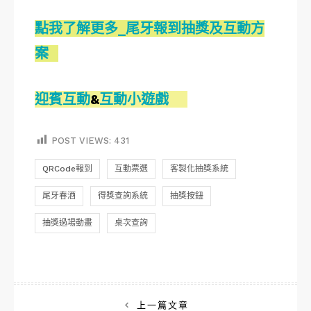
點我了解更多_尾牙報到抽獎及互動方
案
迎賓互動
&
互動小遊戲
POST VIEWS:
431
QRCode報到
互動票選
客製化抽獎系統
尾牙春酒
得獎查詢系統
抽獎按鈕
抽獎過場動畫
桌次查詢
文
上一篇文章