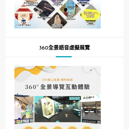
360全景語音虛擬展覽