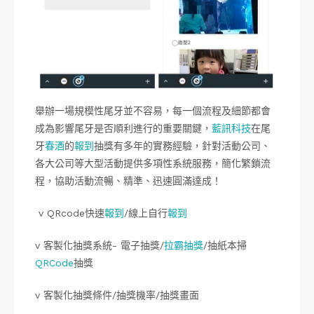
舉辦一場規模性尾牙並不容易，每一個流程及細節都會
成為影響尾牙是否順利進行的重要關鍵，
藍訊科技
在尾
牙
春酒
的
報到
抽獎有多年的實務經驗，針對活動公司、
各大公司等大型活動提供多項性系統服務，簡化繁鎖流
程，協助活動流暢、精準、迅速圓滿達成！
v QRcode快速
報到
/線上自行
報到
v 客製化抽獎系統- 電子抽獎/
拉霸抽獎
/抽紙本掃
QRCode
抽獎
v 客製化抽獎條件/抽獎機率/抽獎畫面