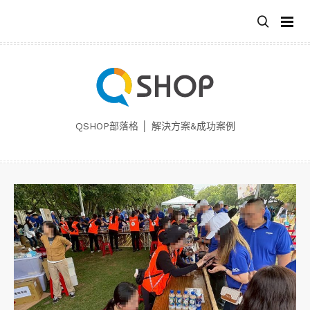
跳
至
主
要
內
容
QSHOP部落格 │ 解決方案&成功案例