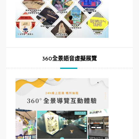
360全景語音虛擬展覽