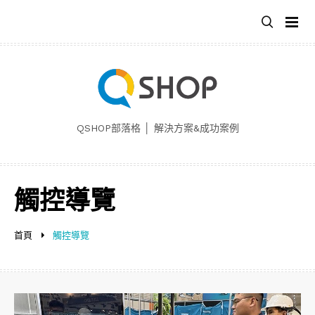
跳
至
主
要
內
容
QSHOP部落格 │ 解決方案&成功案例
觸控導覽
首頁
觸控導覽