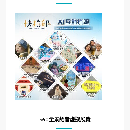
360全景語音虛擬展覽