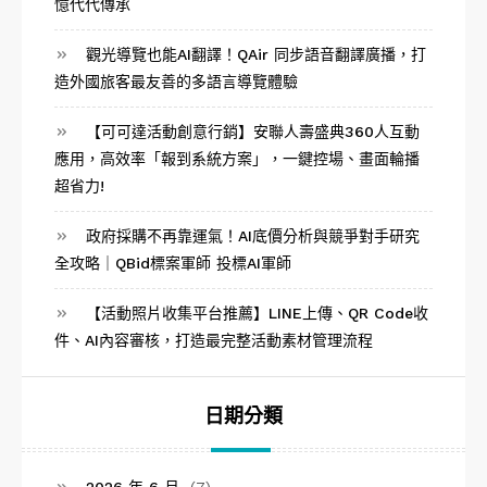
憶代代傳承
觀光導覽也能AI翻譯！QAir 同步語音翻譯廣播，打
造外國旅客最友善的多語言導覽體驗
【可可達活動創意行銷】安聯人壽盛典360人互動
應用，高效率「報到系統方案」，一鍵控場、畫面輪播
超省力!
政府採購不再靠運氣！AI底價分析與競爭對手研究
全攻略｜QBid標案軍師 投標AI軍師
【活動照片收集平台推薦】LINE上傳、QR Code收
件、AI內容審核，打造最完整活動素材管理流程
日期分類
2026 年 6 月
(7)