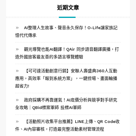
近期文章
AI整理人生故事、聲音永久保存！O-Life讓家族記
憶代代傳承
觀光導覽也能AI翻譯！QAir 同步語音翻譯廣播，打
造外國旅客最友善的多語言導覽體驗
【可可達活動創意行銷】安聯人壽盛典360人互動
應用，高效率「報到系統方案」，一鍵控場、畫面輪播
超省力!
政府採購不再靠運氣！AI底價分析與競爭對手研究
全攻略｜QBid標案軍師 投標AI軍師
【活動照片收集平台推薦】LINE上傳、QR Code收
件、AI內容審核，打造最完整活動素材管理流程