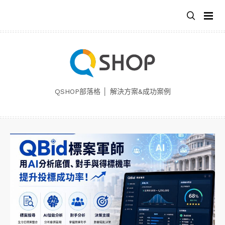
跳
至
主
要
內
容
QSHOP部落格 │ 解決方案&成功案例