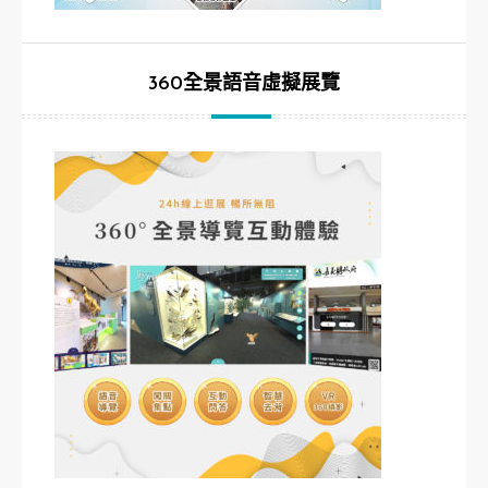
360全景語音虛擬展覽